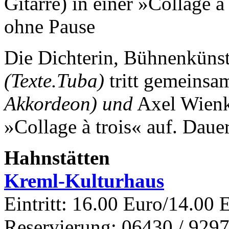
Gitarre) in einer »Collage 
ohne Pause
Die Dichterin, Bühnenkünst
(Texte.Tuba)
tritt gemeinsa
Akkordeon) und
Axel Wien
»Collage à trois« auf.
Dauer
Hahnstätten
Kreml-Kulturhaus
Eintritt: 16.00 Euro/14.00 
Reservierung: 06430 / 9297