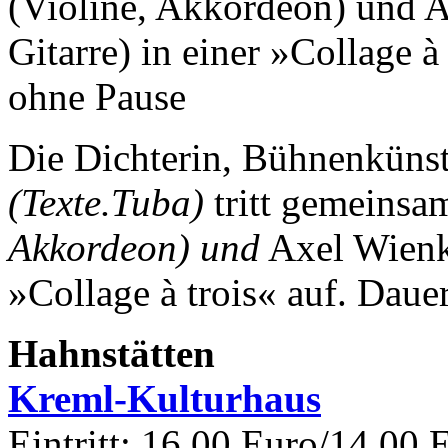
(Violine, Akkordeon) und A
Gitarre) in einer »Collage 
ohne Pause
Die Dichterin, Bühnenkünst
(Texte.Tuba)
tritt gemeinsa
Akkordeon) und
Axel Wien
»Collage à trois« auf.
Dauer
Hahnstätten
Kreml-Kulturhaus
Eintritt: 16.00 Euro/14.00 