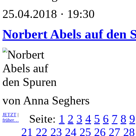
25.04.2018 · 19:30
Norbert Abels auf den 
von Anna Seghers
JETZT
|
Seite:
1
2
3
4
5
6
7
8
9
früher…
21
22
23
24
25
26
27
28