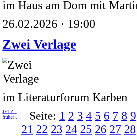
im Haus am Dom mit Marti
26.02.2026 · 19:00
Zwei Verlage
im Literaturforum Karben
JETZT
|
Seite:
1
2
3
4
5
6
7
8
9
früher…
21
22
23
24
25
26
27
28