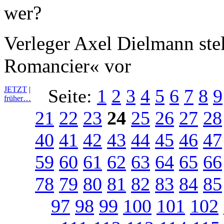
Verleger Axel Dielmann stel
Romancier« vor
JETZT
|
Seite:
1
2
3
4
5
6
7
8
9
früher…
21
22
23
24
25
26
27
28
40
41
42
43
44
45
46
47
59
60
61
62
63
64
65
66
78
79
80
81
82
83
84
85
97
98
99
100
101
102