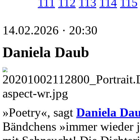
111
112
113
114
115
14.02.2026 · 20:30
Daniela Daub
»Poetry«, sagt
Daniela Da
Bändchens »immer wieder je