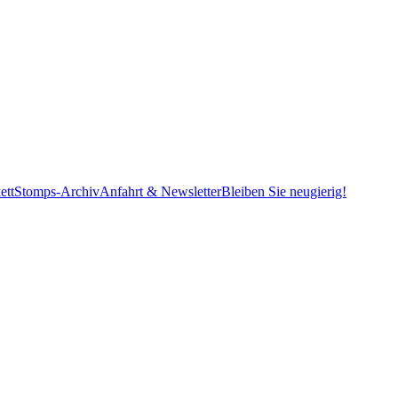
ett
Stomps-Archiv
Anfahrt & Newsletter
Bleiben Sie neugierig!