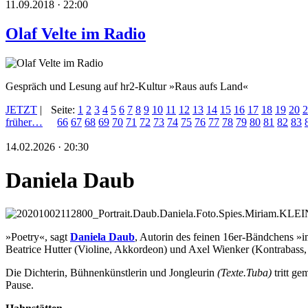
11.09.2018 · 22:00
Olaf Velte im Radio
Gespräch und Lesung auf hr2-Kultur »Raus aufs Land«
JETZT
|
Seite:
1
2
3
4
5
6
7
8
9
10
11
12
13
14
15
16
17
18
19
20
2
früher…
66
67
68
69
70
71
72
73
74
75
76
77
78
79
80
81
82
83
14.02.2026 · 20:30
Daniela Daub
»Poetry«, sagt
Daniela Daub
, Autorin des feinen 16er-Bändchens »i
Beatrice Hutter (Violine, Akkordeon) und Axel Wienker (Kontrabass, 
Die Dichterin, Bühnenkünstlerin und Jongleurin
(Texte.Tuba)
tritt g
Pause.