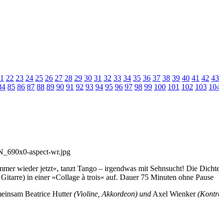
1
22
23
24
25
26
27
28
29
30
31
32
33
34
35
36
37
38
39
40
41
42
43
84
85
86
87
88
89
90
91
92
93
94
95
96
97
98
99
100
101
102
103
10
mmer wieder jetzt«, tanzt Tango – irgendwas mit Sehnsucht! Die Dichte
Gitarre) in einer »Collage à trois« auf. Dauer 75 Minuten ohne Pause
emeinsam Beatrice Hutter
(Violine, Akkordeon) und
Axel Wienker
(Kontr