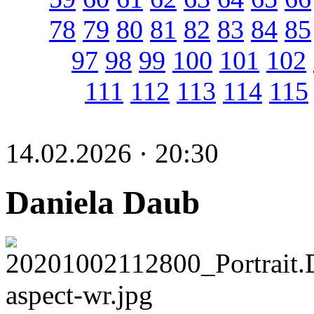
78
79
80
81
82
83
84
85
97
98
99
100
101
102
111
112
113
114
115
14.02.2026 · 20:30
Daniela Daub