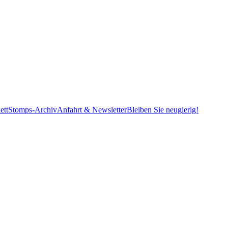
ett
Stomps-Archiv
Anfahrt & Newsletter
Bleiben Sie neugierig!