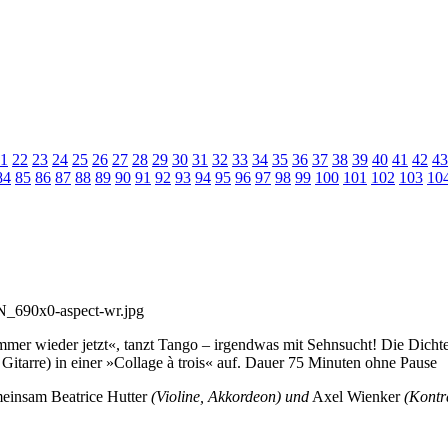
1
22
23
24
25
26
27
28
29
30
31
32
33
34
35
36
37
38
39
40
41
42
43
84
85
86
87
88
89
90
91
92
93
94
95
96
97
98
99
100
101
102
103
10
mmer wieder jetzt«, tanzt Tango – irgendwas mit Sehnsucht! Die Dichte
Gitarre) in einer »Collage à trois« auf. Dauer 75 Minuten ohne Pause
emeinsam Beatrice Hutter
(Violine, Akkordeon) und
Axel Wienker
(Kontr