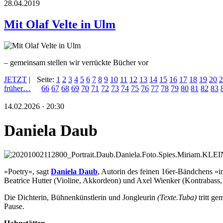
28.04.2019
Mit Olaf Velte in Ulm
– gemeinsam stellen wir verrückte Bücher vor
JETZT
|
Seite:
1
2
3
4
5
6
7
8
9
10
11
12
13
14
15
16
17
18
19
20
2
früher…
66
67
68
69
70
71
72
73
74
75
76
77
78
79
80
81
82
83
14.02.2026 · 20:30
Daniela Daub
»Poetry«, sagt
Daniela Daub
, Autorin des feinen 16er-Bändchens »i
Beatrice Hutter (Violine, Akkordeon) und Axel Wienker (Kontrabass, 
Die Dichterin, Bühnenkünstlerin und Jongleurin
(Texte.Tuba)
tritt g
Pause.