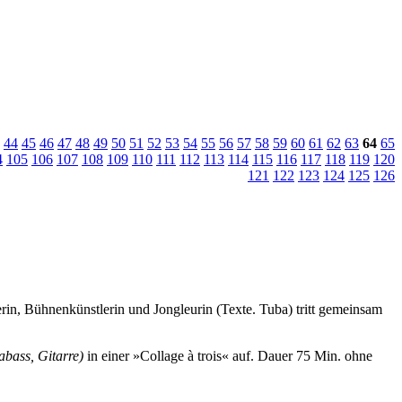
44
45
46
47
48
49
50
51
52
53
54
55
56
57
58
59
60
61
62
63
64
65
4
105
106
107
108
109
110
111
112
113
114
115
116
117
118
119
120
121
122
123
124
125
126
rin, Bühnenkünstlerin und Jongleurin (Texte. Tuba) tritt gemeinsam
abass, Gitarre)
in einer »Collage à trois« auf.
Dauer 75 Min. ohne