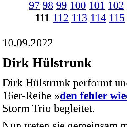
97
98
99
100
101
102
111
112
113
114
115
10.09.2022
Dirk Hülstrunk
Dirk Hülstrunk performt un
16er-Reihe »
den fehler wi
Storm Trio begleitet.
Nun treten sie gemeinsam m