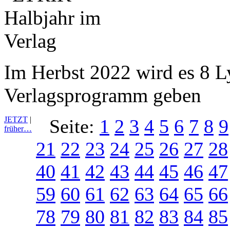
Im Herbst 2022 wird es 8 L
Verlagsprogramm geben
JETZT
|
Seite:
1
2
3
4
5
6
7
8
9
früher…
21
22
23
24
25
26
27
28
40
41
42
43
44
45
46
47
59
60
61
62
63
64
65
66
78
79
80
81
82
83
84
85