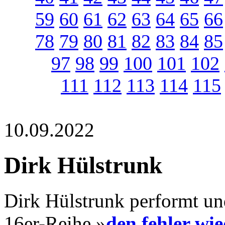
59
60
61
62
63
64
65
66
78
79
80
81
82
83
84
85
97
98
99
100
101
102
111
112
113
114
115
10.09.2022
Dirk Hülstrunk
Dirk Hülstrunk performt un
16er-Reihe »
den fehler wi