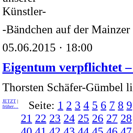
-Bändchen auf der Mainzer
05.06.2015 · 18:00
Eigentum verpflichtet –
Thorsten Schäfer-Gümbel li
JETZT
|
Seite:
1
2
3
4
5
6
7
8
9
früher…
21
22
23
24
25
26
27
28
40
41
42
43
44
45
46
47