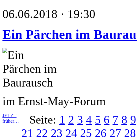
06.06.2018 · 19:30
Ein Pärchen im Baurau
im Ernst-May-Forum
JETZT
|
Seite:
1
2
3
4
5
6
7
8
9
früher…
21
22
23
24
25
26
27
28