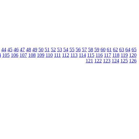
44
45
46
47
48
49
50
51
52
53
54
55
56
57
58
59
60
61
62
63
64
65
4
105
106
107
108
109
110
111
112
113
114
115
116
117
118
119
120
121
122
123
124
125
126