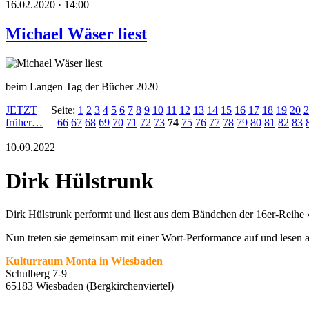
16.02.2020 · 14:00
Michael Wäser liest
beim Langen Tag der Bücher 2020
JETZT
|
Seite:
1
2
3
4
5
6
7
8
9
10
11
12
13
14
15
16
17
18
19
20
2
früher…
66
67
68
69
70
71
72
73
74
75
76
77
78
79
80
81
82
83
10.09.2022
Dirk Hülstrunk
Dirk Hülstrunk performt und liest aus dem Bändchen der 16er-Reihe 
Nun treten sie gemeinsam mit einer Wort-Performance auf und lesen 
Kulturraum Monta in Wiesbaden
Schulberg 7-9
65183 Wiesbaden (Bergkirchenviertel)