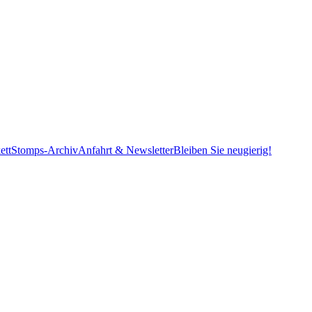
ett
Stomps-Archiv
Anfahrt & Newsletter
Bleiben Sie neugierig!