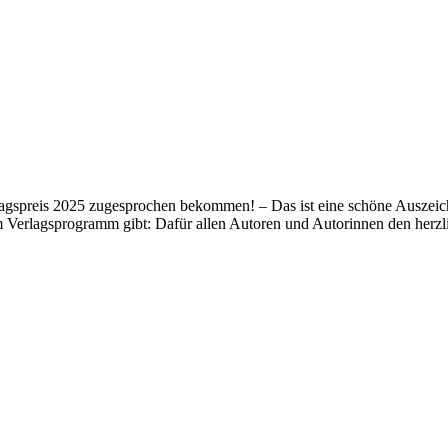
lagspreis 2025 zugesprochen bekommen! – Das ist eine schöne Auszeich
m Verlagsprogramm gibt: Dafür allen Autoren und Autorinnen den her