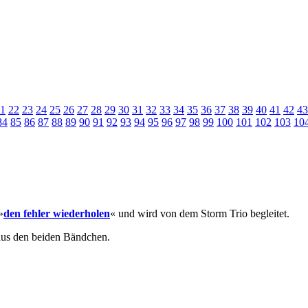
1
22
23
24
25
26
27
28
29
30
31
32
33
34
35
36
37
38
39
40
41
42
43
84
85
86
87
88
89
90
91
92
93
94
95
96
97
98
99
100
101
102
103
10
»
den fehler wiederholen
« und wird von dem Storm Trio begleitet.
aus den beiden Bändchen.