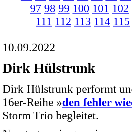
97
98
99
100
101
102
111
112
113
114
115
10.09.2022
Dirk Hülstrunk
Dirk Hülstrunk performt un
16er-Reihe »
den fehler wi
Storm Trio begleitet.