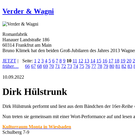
Verder & Wagni
Romanfabrik
Hanauer Landstraße 186
60314 Frankfrut am Main
Bruno Klimek hat den beiden Groß-Jubilaren des Jahres 2013 Wagner
JETZT
|
Seite:
1
2
3
4
5
6
7
8
9
10
11
12
13
14
15
16
17
18
19
20
2
früher…
66
67
68
69
70
71
72
73
74
75
76
77
78
79
80
81
82
83
10.09.2022
Dirk Hülstrunk
Dirk Hülstrunk performt und liest aus dem Bändchen der 16er-Reihe 
Nun treten sie gemeinsam mit einer Wort-Performance auf und lesen 
Kulturraum Monta in Wiesbaden
Schulberg 7-9