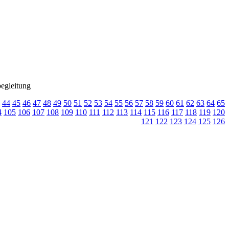
egleitung
44
45
46
47
48
49
50
51
52
53
54
55
56
57
58
59
60
61
62
63
64
65
4
105
106
107
108
109
110
111
112
113
114
115
116
117
118
119
120
121
122
123
124
125
126