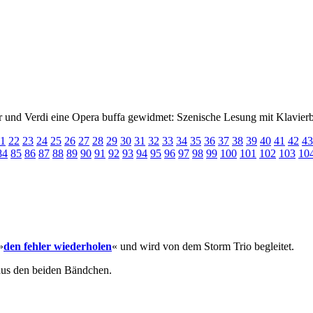
 und Verdi eine Opera buffa gewidmet: Szenische Lesung mit Klavierb
1
22
23
24
25
26
27
28
29
30
31
32
33
34
35
36
37
38
39
40
41
42
43
84
85
86
87
88
89
90
91
92
93
94
95
96
97
98
99
100
101
102
103
10
»
den fehler wiederholen
« und wird von dem Storm Trio begleitet.
aus den beiden Bändchen.