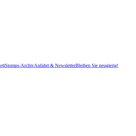
ett
Stomps-Archiv
Anfahrt & Newsletter
Bleiben Sie neugierig!