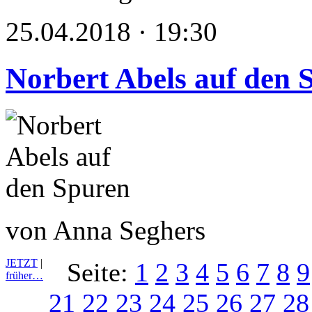
25.04.2018 · 19:30
Norbert Abels auf den 
von Anna Seghers
JETZT
|
Seite:
1
2
3
4
5
6
7
8
9
früher…
21
22
23
24
25
26
27
28