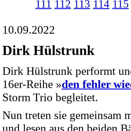
111
112
113
114
115
10.09.2022
Dirk Hülstrunk
Dirk Hülstrunk performt un
16er-Reihe »
den fehler wi
Storm Trio begleitet.
Nun treten sie gemeinsam m
und lesen aus den beiden B