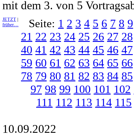
mit dem 3. von 5 Vortragsa
JETZT
|
Seite:
1
2
3
4
5
6
7
8
9
früher…
21
22
23
24
25
26
27
28
40
41
42
43
44
45
46
47
59
60
61
62
63
64
65
66
78
79
80
81
82
83
84
85
97
98
99
100
101
102
111
112
113
114
115
10.09.2022