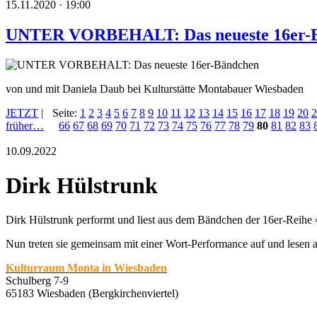
15.11.2020 · 19:00
UNTER VORBEHALT: Das neueste 16er-
von und mit Daniela Daub bei Kulturstätte Montabauer Wiesbaden
JETZT
|
Seite:
1
2
3
4
5
6
7
8
9
10
11
12
13
14
15
16
17
18
19
20
2
früher…
66
67
68
69
70
71
72
73
74
75
76
77
78
79
80
81
82
83
10.09.2022
Dirk Hülstrunk
Dirk Hülstrunk performt und liest aus dem Bändchen der 16er-Reihe 
Nun treten sie gemeinsam mit einer Wort-Performance auf und lesen 
Kulturraum Monta in Wiesbaden
Schulberg 7-9
65183 Wiesbaden (Bergkirchenviertel)