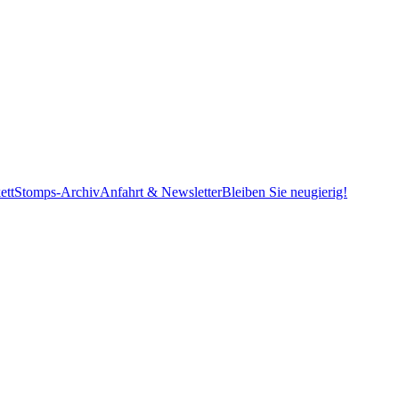
ett
Stomps-Archiv
Anfahrt & Newsletter
Bleiben Sie neugierig!