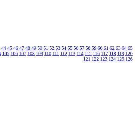
44
45
46
47
48
49
50
51
52
53
54
55
56
57
58
59
60
61
62
63
64
65
4
105
106
107
108
109
110
111
112
113
114
115
116
117
118
119
120
121
122
123
124
125
126