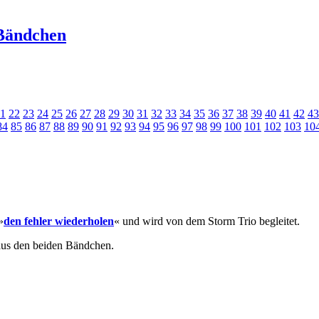
Bändchen
1
22
23
24
25
26
27
28
29
30
31
32
33
34
35
36
37
38
39
40
41
42
43
84
85
86
87
88
89
90
91
92
93
94
95
96
97
98
99
100
101
102
103
10
»
den fehler wiederholen
« und wird von dem Storm Trio begleitet.
aus den beiden Bändchen.