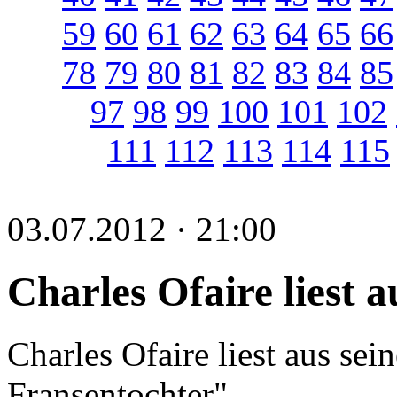
59
60
61
62
63
64
65
66
78
79
80
81
82
83
84
85
97
98
99
100
101
102
111
112
113
114
115
03.07.2012 · 21:00
Charles Ofaire liest
Charles Ofaire liest aus se
Fransentochter".