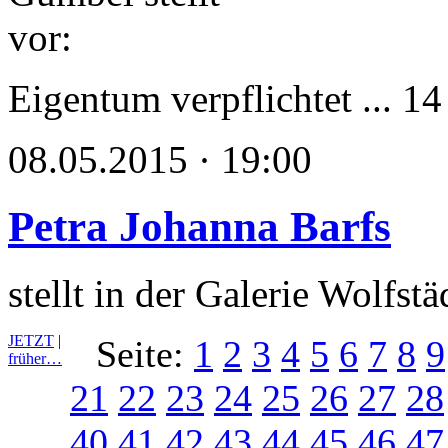
Eigentum verpflichtet ... 1
08.05.2015 · 19:00
Petra Johanna Barfs
stellt in der Galerie Wolfst
JETZT
|
Seite:
1
2
3
4
5
6
7
8
9
früher…
21
22
23
24
25
26
27
28
40
41
42
43
44
45
46
47