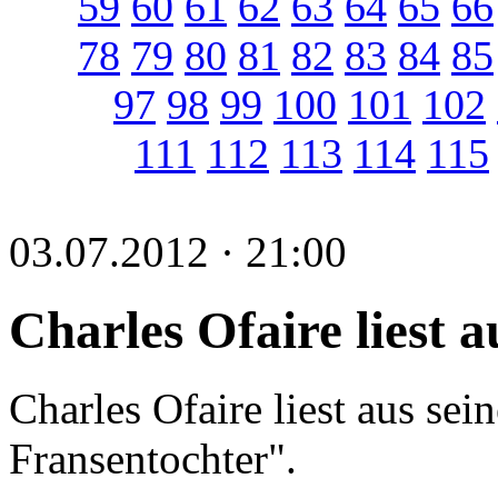
59
60
61
62
63
64
65
66
78
79
80
81
82
83
84
85
97
98
99
100
101
102
111
112
113
114
115
03.07.2012 · 21:00
Charles Ofaire liest
Charles Ofaire liest aus se
Fransentochter".