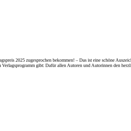
lagspreis 2025 zugesprochen bekommen! – Das ist eine schöne Auszeich
m Verlagsprogramm gibt: Dafür allen Autoren und Autorinnen den her