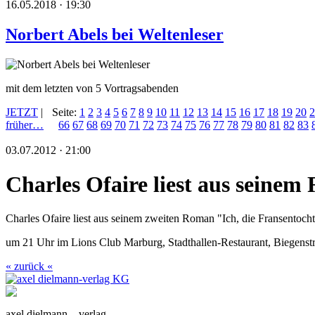
16.05.2018 · 19:30
Norbert Abels bei Weltenleser
mit dem letzten von 5 Vortragsabenden
JETZT
|
Seite:
1
2
3
4
5
6
7
8
9
10
11
12
13
14
15
16
17
18
19
20
2
früher…
66
67
68
69
70
71
72
73
74
75
76
77
78
79
80
81
82
83
03.07.2012 · 21:00
Charles Ofaire liest aus seine
Charles Ofaire liest aus seinem zweiten Roman "Ich, die Fransentocht
um 21 Uhr im Lions Club Marburg, Stadthallen-Restaurant, Biegenst
« zurück «
axel dielmann – verlag