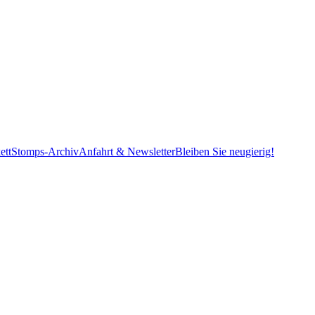
ett
Stomps-Archiv
Anfahrt & Newsletter
Bleiben Sie neugierig!