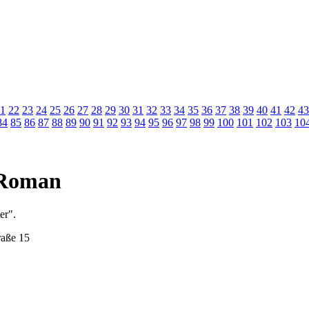
1
22
23
24
25
26
27
28
29
30
31
32
33
34
35
36
37
38
39
40
41
42
43
84
85
86
87
88
89
90
91
92
93
94
95
96
97
98
99
100
101
102
103
10
m Roman
er".
raße 15