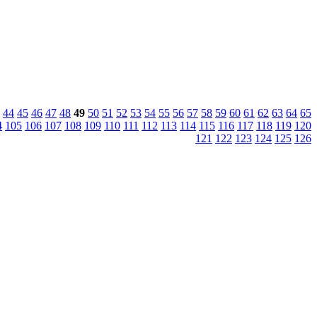
44
45
46
47
48
49
50
51
52
53
54
55
56
57
58
59
60
61
62
63
64
65
4
105
106
107
108
109
110
111
112
113
114
115
116
117
118
119
120
121
122
123
124
125
126