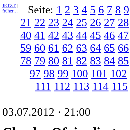
JETZT
|
Seite:
1
2
3
4
5
6
7
8
9
früher…
21
22
23
24
25
26
27
28
40
41
42
43
44
45
46
47
59
60
61
62
63
64
65
66
78
79
80
81
82
83
84
85
97
98
99
100
101
102
111
112
113
114
115
03.07.2012 · 21:00