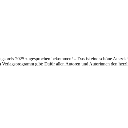
lagspreis 2025 zugesprochen bekommen! – Das ist eine schöne Auszeich
m Verlagsprogramm gibt: Dafür allen Autoren und Autorinnen den her