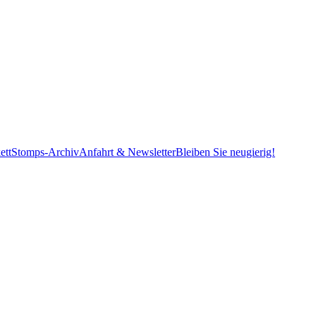
ett
Stomps-Archiv
Anfahrt & Newsletter
Bleiben Sie neugierig!