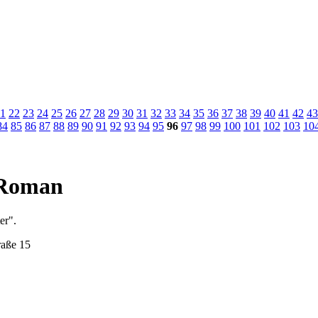
1
22
23
24
25
26
27
28
29
30
31
32
33
34
35
36
37
38
39
40
41
42
43
84
85
86
87
88
89
90
91
92
93
94
95
96
97
98
99
100
101
102
103
10
m Roman
er".
raße 15