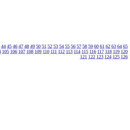
44
45
46
47
48
49
50
51
52
53
54
55
56
57
58
59
60
61
62
63
64
65
4
105
106
107
108
109
110
111
112
113
114
115
116
117
118
119
120
121
122
123
124
125
126