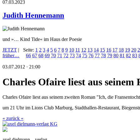
07.03.2023
Judith Hennemann
und »… Kind Tide« im Haus der Poesie
JETZT
|
Seite:
1
2
3
4
5
6
7
8
9
10
11
12
13
14
15
16
17
18
19
20
2
früher…
66
67
68
69
70
71
72
73
74
75
76
77
78
79
80
81
82
83
03.07.2012 · 21:00
Charles Ofaire liest aus seine
Charles Ofaire liest aus seinem zweiten Roman "Ich, die Fransentocht
um 21 Uhr im Lions Club Marburg, Stadthallen-Restaurant, Biegenst
« zurück «
axel dielmann – verlag