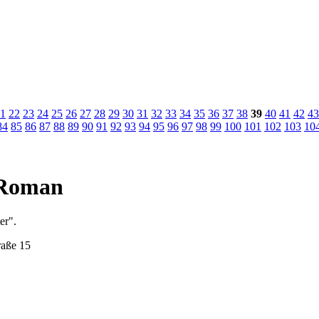
1
22
23
24
25
26
27
28
29
30
31
32
33
34
35
36
37
38
39
40
41
42
43
84
85
86
87
88
89
90
91
92
93
94
95
96
97
98
99
100
101
102
103
10
m Roman
er".
raße 15