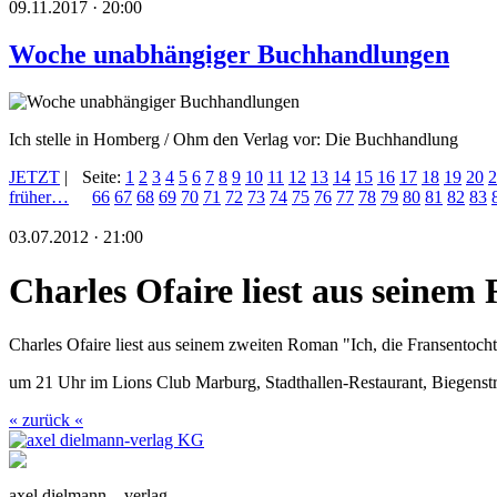
09.11.2017 · 20:00
Woche unabhängiger Buchhandlungen
Ich stelle in Homberg / Ohm den Verlag vor: Die Buchhandlung
JETZT
|
Seite:
1
2
3
4
5
6
7
8
9
10
11
12
13
14
15
16
17
18
19
20
2
früher…
66
67
68
69
70
71
72
73
74
75
76
77
78
79
80
81
82
83
03.07.2012 · 21:00
Charles Ofaire liest aus seine
Charles Ofaire liest aus seinem zweiten Roman "Ich, die Fransentocht
um 21 Uhr im Lions Club Marburg, Stadthallen-Restaurant, Biegenst
« zurück «
axel dielmann – verlag