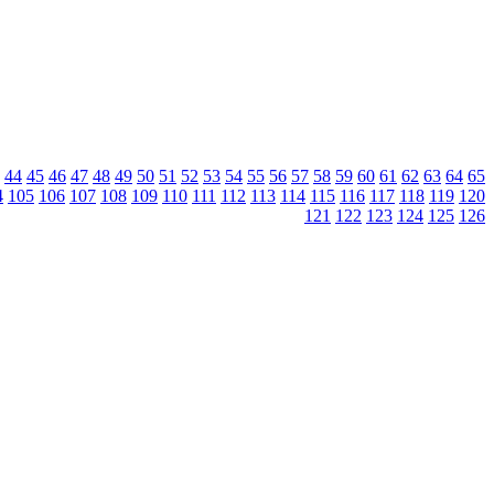
44
45
46
47
48
49
50
51
52
53
54
55
56
57
58
59
60
61
62
63
64
65
4
105
106
107
108
109
110
111
112
113
114
115
116
117
118
119
120
121
122
123
124
125
126