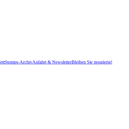
ett
Stomps-Archiv
Anfahrt & Newsletter
Bleiben Sie neugierig!