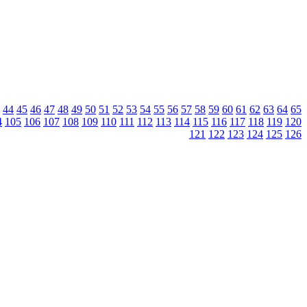
44
45
46
47
48
49
50
51
52
53
54
55
56
57
58
59
60
61
62
63
64
65
4
105
106
107
108
109
110
111
112
113
114
115
116
117
118
119
120
121
122
123
124
125
126