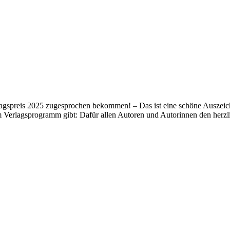
lagspreis 2025 zugesprochen bekommen! – Das ist eine schöne Auszeich
m Verlagsprogramm gibt: Dafür allen Autoren und Autorinnen den her