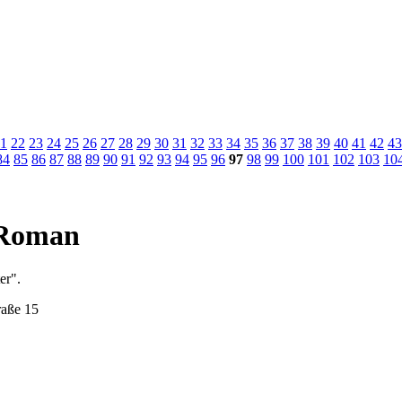
1
22
23
24
25
26
27
28
29
30
31
32
33
34
35
36
37
38
39
40
41
42
43
84
85
86
87
88
89
90
91
92
93
94
95
96
97
98
99
100
101
102
103
10
m Roman
er".
raße 15