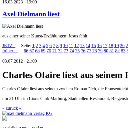
16.03.2023 · 19:00
Axel Dielmann liest
aus einer seiner Kunst-Erzählungen: Jesus fehlt
JETZT
|
Seite:
1
2
3
4
5
6
7
8
9
10
11
12
13
14
15
16
17
18
19
20
2
früher…
66
67
68
69
70
71
72
73
74
75
76
77
78
79
80
81
82
83
03.07.2012 · 21:00
Charles Ofaire liest aus seine
Charles Ofaire liest aus seinem zweiten Roman "Ich, die Fransentocht
um 21 Uhr im Lions Club Marburg, Stadthallen-Restaurant, Biegenst
« zurück «
axel dielmann – verlag