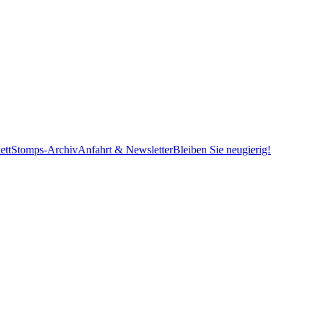
ett
Stomps-Archiv
Anfahrt & Newsletter
Bleiben Sie neugierig!