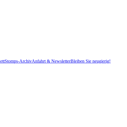
ett
Stomps-Archiv
Anfahrt & Newsletter
Bleiben Sie neugierig!