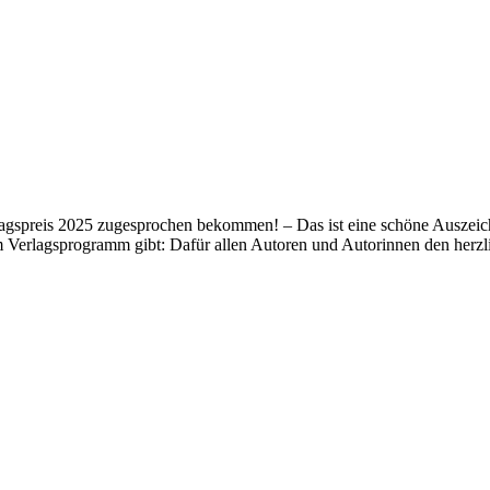
lagspreis 2025 zugesprochen bekommen! – Das ist eine schöne Auszeich
m Verlagsprogramm gibt: Dafür allen Autoren und Autorinnen den her