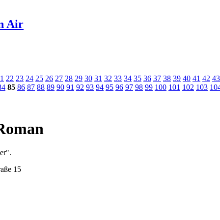
n Air
1
22
23
24
25
26
27
28
29
30
31
32
33
34
35
36
37
38
39
40
41
42
43
84
85
86
87
88
89
90
91
92
93
94
95
96
97
98
99
100
101
102
103
10
m Roman
er".
raße 15