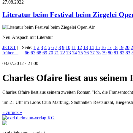
27.08.2022
Literatur beim Festival beim Ziegelei Ope
Neu-Anspach mit Literatur
JETZT
|
Seite:
1
2
3
4
5
6
7
8
9
10
11
12
13
14
15
16
17
18
19
20
2
früher…
66
67
68
69
70
71
72
73
74
75
76
77
78
79
80
81
82
83
03.07.2012 · 21:00
Charles Ofaire liest aus seine
Charles Ofaire liest aus seinem zweiten Roman "Ich, die Fransentocht
um 21 Uhr im Lions Club Marburg, Stadthallen-Restaurant, Biegenst
« zurück «
axel dielmann – verlag