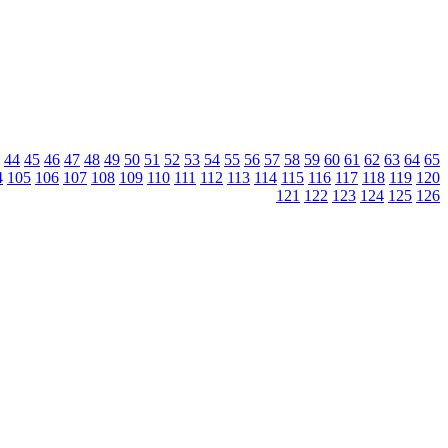
44
45
46
47
48
49
50
51
52
53
54
55
56
57
58
59
60
61
62
63
64
65
4
105
106
107
108
109
110
111
112
113
114
115
116
117
118
119
120
121
122
123
124
125
126