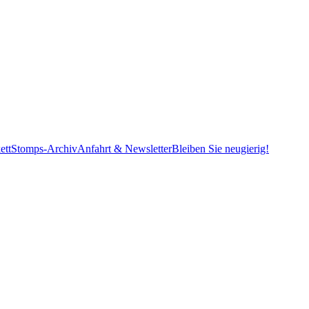
ett
Stomps-Archiv
Anfahrt & Newsletter
Bleiben Sie neugierig!