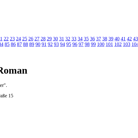
1
22
23
24
25
26
27
28
29
30
31
32
33
34
35
36
37
38
39
40
41
42
43
84
85
86
87
88
89
90
91
92
93
94
95
96
97
98
99
100
101
102
103
10
m Roman
er".
raße 15