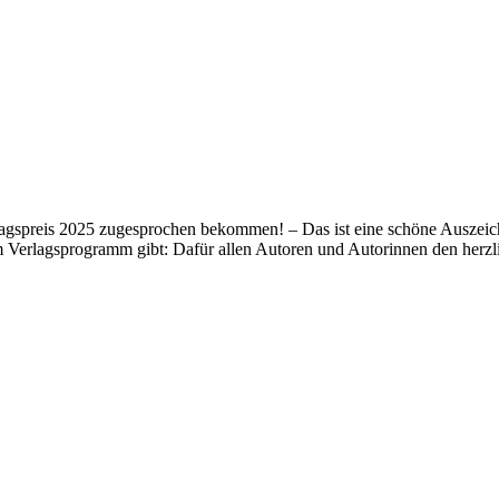
lagspreis 2025 zugesprochen bekommen! – Das ist eine schöne Auszeich
m Verlagsprogramm gibt: Dafür allen Autoren und Autorinnen den her