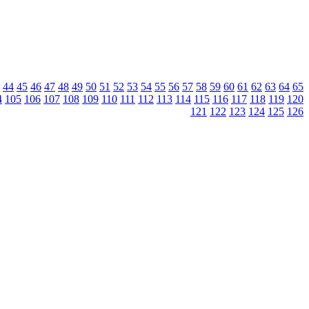
44
45
46
47
48
49
50
51
52
53
54
55
56
57
58
59
60
61
62
63
64
65
4
105
106
107
108
109
110
111
112
113
114
115
116
117
118
119
120
121
122
123
124
125
126