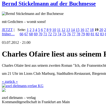
Bernd Stickelmann auf der Buchmesse
mit Gedichten – womit sonst!
JETZT
|
Seite:
1
2
3
4
5
6
7
8
9
10
11
12
13
14
15
16
17
18
19
20
2
früher…
66
67
68
69
70
71
72
73
74
75
76
77
78
79
80
81
82
83
03.07.2012 · 21:00
Charles Ofaire liest aus seine
Charles Ofaire liest aus seinem zweiten Roman "Ich, die Fransentocht
um 21 Uhr im Lions Club Marburg, Stadthallen-Restaurant, Biegenst
« zurück «
axel dielmann – verlag
Kommanditgesellschaft in Frankfurt am Main