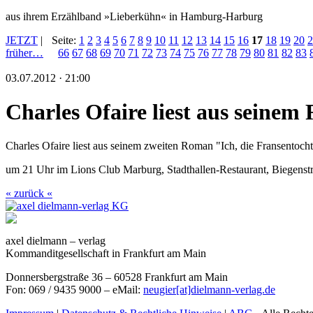
aus ihrem Erzählband »Lieberkühn« in Hamburg-Harburg
JETZT
|
Seite:
1
2
3
4
5
6
7
8
9
10
11
12
13
14
15
16
17
18
19
20
2
früher…
66
67
68
69
70
71
72
73
74
75
76
77
78
79
80
81
82
83
03.07.2012 · 21:00
Charles Ofaire liest aus seine
Charles Ofaire liest aus seinem zweiten Roman "Ich, die Fransentocht
um 21 Uhr im Lions Club Marburg, Stadthallen-Restaurant, Biegenst
« zurück «
axel dielmann – verlag
Kommanditgesellschaft in Frankfurt am Main
Donnersbergstraße 36 – 60528 Frankfurt am Main
Fon: 069 / 9435 9000 – eMail:
neugier[at]dielmann-verlag.de