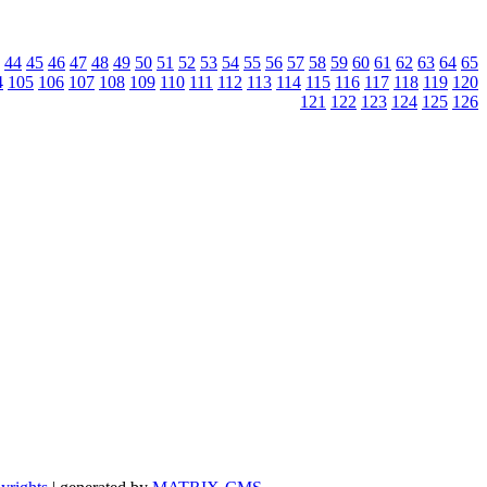
44
45
46
47
48
49
50
51
52
53
54
55
56
57
58
59
60
61
62
63
64
65
4
105
106
107
108
109
110
111
112
113
114
115
116
117
118
119
120
121
122
123
124
125
126