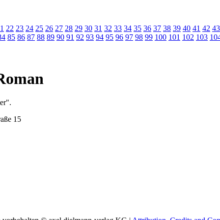
1
22
23
24
25
26
27
28
29
30
31
32
33
34
35
36
37
38
39
40
41
42
43
84
85
86
87
88
89
90
91
92
93
94
95
96
97
98
99
100
101
102
103
10
m Roman
er".
raße 15