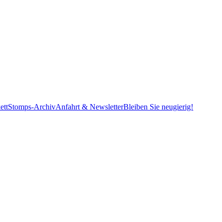
ett
Stomps-Archiv
Anfahrt & Newsletter
Bleiben Sie neugierig!