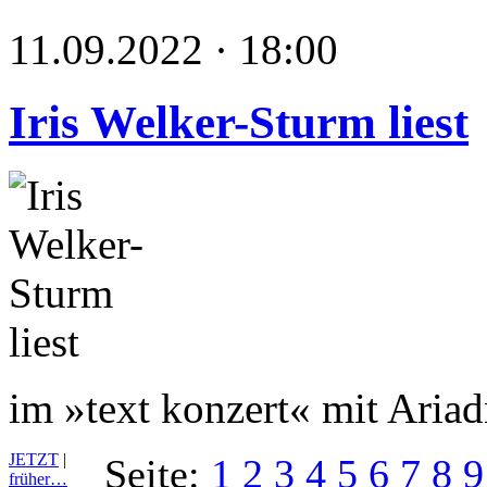
11.09.2022 · 18:00
Iris Welker-Sturm liest
im »text konzert« mit Aria
JETZT
|
Seite:
1
2
3
4
5
6
7
8
9
früher…