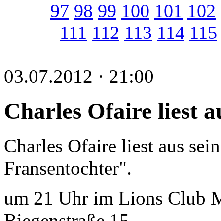
97
98
99
100
101
102
111
112
113
114
115
03.07.2012 · 21:00
Charles Ofaire liest
Charles Ofaire liest aus se
Fransentochter".
um 21 Uhr im Lions Club Ma
Biegenstraße 15