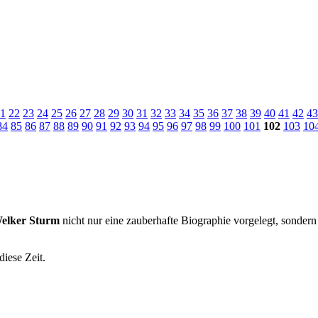
1
22
23
24
25
26
27
28
29
30
31
32
33
34
35
36
37
38
39
40
41
42
43
84
85
86
87
88
89
90
91
92
93
94
95
96
97
98
99
100
101
102
103
10
Welker Sturm
nicht nur eine zauberhafte Biographie vorgelegt, sondern 
diese Zeit.