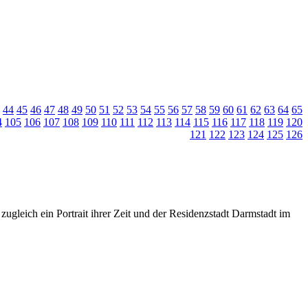
44
45
46
47
48
49
50
51
52
53
54
55
56
57
58
59
60
61
62
63
64
65
4
105
106
107
108
109
110
111
112
113
114
115
116
117
118
119
120
121
122
123
124
125
126
zugleich ein Portrait ihrer Zeit und der Residenzstadt Darmstadt im