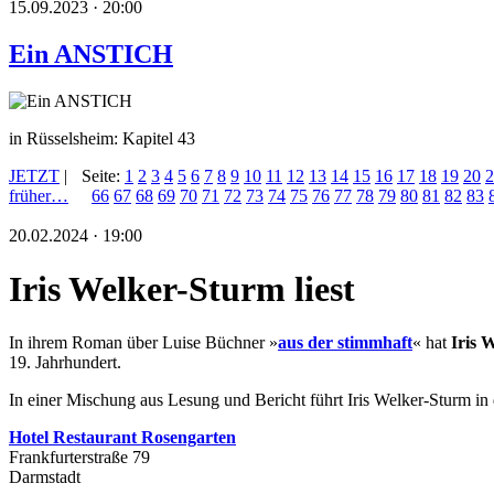
15.09.2023 · 20:00
Ein ANSTICH
in Rüsselsheim: Kapitel 43
JETZT
|
Seite:
1
2
3
4
5
6
7
8
9
10
11
12
13
14
15
16
17
18
19
20
2
früher…
66
67
68
69
70
71
72
73
74
75
76
77
78
79
80
81
82
83
20.02.2024 · 19:00
Iris Welker-Sturm liest
In ihrem Roman über Luise Büchner »
aus der stimmhaft
« hat
Iris 
19. Jahrhundert.
In einer Mischung aus Lesung und Bericht führt Iris Welker-Sturm in 
Hotel Restaurant Rosengarten
Frankfurterstraße 79
Darmstadt