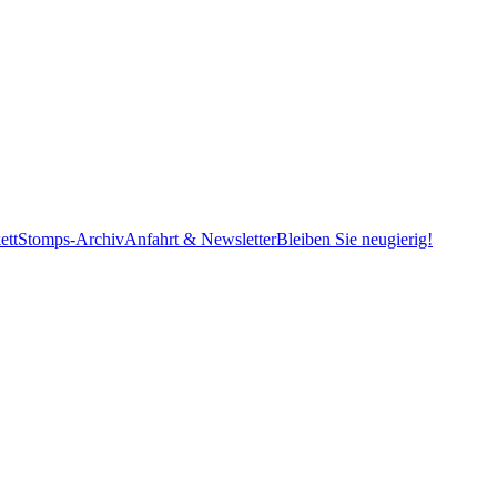
ett
Stomps-Archiv
Anfahrt & Newsletter
Bleiben Sie neugierig!