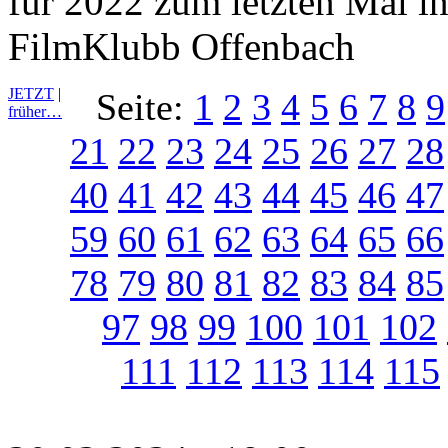
für 2022 zum letzten Mal in
FilmKlubb Offenbach
JETZT
|
Seite:
1
2
3
4
5
6
7
8
9
früher…
21
22
23
24
25
26
27
28
40
41
42
43
44
45
46
47
59
60
61
62
63
64
65
66
78
79
80
81
82
83
84
85
97
98
99
100
101
102
111
112
113
114
115