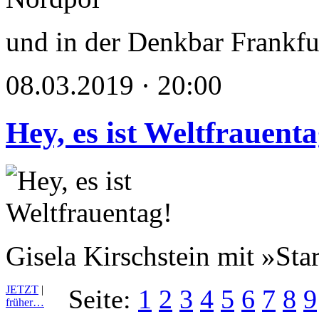
und in der Denkbar Frankfu
08.03.2019 · 20:00
Hey, es ist Weltfrauenta
Gisela Kirschstein mit »Sta
JETZT
|
Seite:
1
2
3
4
5
6
7
8
9
früher…