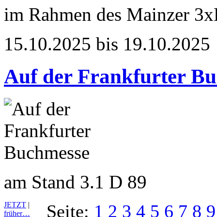
im Rahmen des Mainzer 3x
15.10.2025 bis 19.10.2025
Auf der Frankfurter B
am Stand 3.1 D 89
JETZT
|
Seite:
1
2
3
4
5
6
7
8
9
früher…