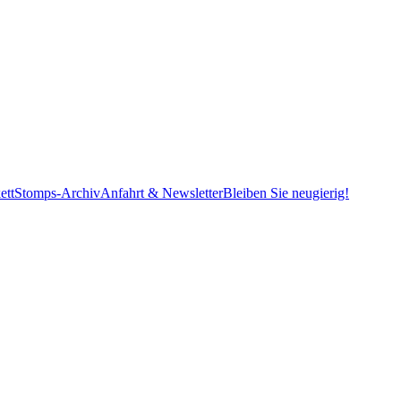
ett
Stomps-Archiv
Anfahrt & Newsletter
Bleiben Sie neugierig!