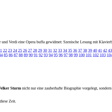
 und Verdi eine Opera buffa gewidmet: Szenische Lesung mit Klavierb
1
22
23
24
25
26
27
28
29
30
31
32
33
34
35
36
37
38
39
40
41
42
43
84
85
86
87
88
89
90
91
92
93
94
95
96
97
98
99
100
101
102
103
10
Welker Sturm
nicht nur eine zauberhafte Biographie vorgelegt, sondern 
diese Zeit.