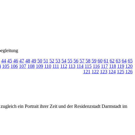
egleitung
44
45
46
47
48
49
50
51
52
53
54
55
56
57
58
59
60
61
62
63
64
65
4
105
106
107
108
109
110
111
112
113
114
115
116
117
118
119
120
121
122
123
124
125
126
zugleich ein Portrait ihrer Zeit und der Residenzstadt Darmstadt im