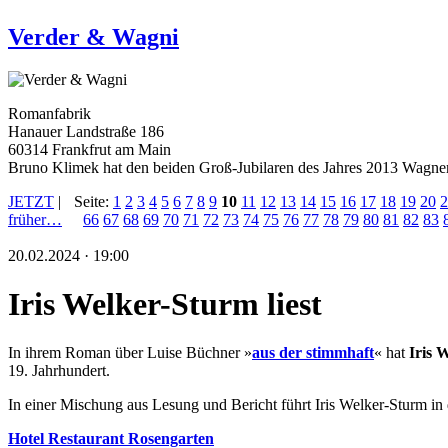
Verder & Wagni
Romanfabrik
Hanauer Landstraße 186
60314 Frankfrut am Main
Bruno Klimek hat den beiden Groß-Jubilaren des Jahres 2013 Wagner
JETZT
|
Seite:
1
2
3
4
5
6
7
8
9
10
11
12
13
14
15
16
17
18
19
20
2
früher…
66
67
68
69
70
71
72
73
74
75
76
77
78
79
80
81
82
83
20.02.2024 · 19:00
Iris Welker-Sturm liest
In ihrem Roman über Luise Büchner »
aus der stimmhaft
« hat
Iris 
19. Jahrhundert.
In einer Mischung aus Lesung und Bericht führt Iris Welker-Sturm in 
Hotel Restaurant Rosengarten