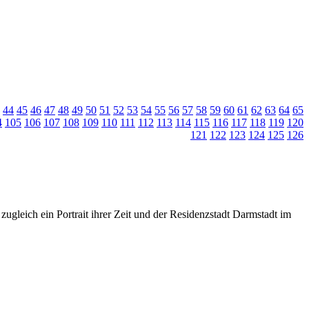
44
45
46
47
48
49
50
51
52
53
54
55
56
57
58
59
60
61
62
63
64
65
4
105
106
107
108
109
110
111
112
113
114
115
116
117
118
119
120
121
122
123
124
125
126
zugleich ein Portrait ihrer Zeit und der Residenzstadt Darmstadt im