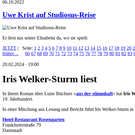
06.10.2022
Uwe Krist auf Studiosus-Reise
Er liest aus seiner Elisabetta da, wo sie spielt:
JETZT
|
Seite:
1
2
3
4
5
6
7
8
9
10
11
12
13
14
15
16
17
18
19
20
2
früher…
66
67
68
69
70
71
72
73
74
75
76
77
78
79
80
81
82
83
20.02.2024 · 19:00
Iris Welker-Sturm liest
In ihrem Roman über Luise Büchner »
aus der stimmhaft
« hat
Iris 
19. Jahrhundert.
In einer Mischung aus Lesung und Bericht führt Iris Welker-Sturm in 
Hotel Restaurant Rosengarten
Frankfurterstraße 79
Darmstadt