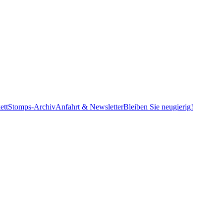
ett
Stomps-Archiv
Anfahrt & Newsletter
Bleiben Sie neugierig!