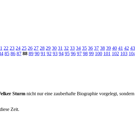
1
22
23
24
25
26
27
28
29
30
31
32
33
34
35
36
37
38
39
40
41
42
43
84
85
86
87
88
89
90
91
92
93
94
95
96
97
98
99
100
101
102
103
10
Welker Sturm
nicht nur eine zauberhafte Biographie vorgelegt, sondern 
diese Zeit.