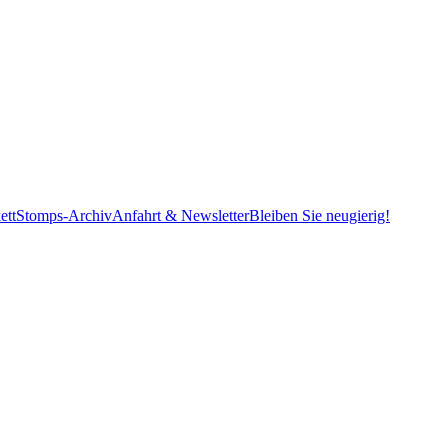
ett
Stomps-Archiv
Anfahrt & Newsletter
Bleiben Sie neugierig!