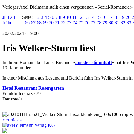
Verleger Axel Dielmann stellt einen vergessenen »Sozial-Romancier«
JETZT
|
Seite:
1
2
3
4
5
6
7
8
9
10
11
12
13
14
15
16
17
18
19
20
2
früher…
66
67
68
69
70
71
72
73
74
75
76
77
78
79
80
81
82
83
20.02.2024 · 19:00
Iris Welker-Sturm liest
In ihrem Roman über Luise Büchner »
aus der stimmhaft
« hat
Iris 
19. Jahrhundert.
In einer Mischung aus Lesung und Bericht führt Iris Welker-Sturm in 
Hotel Restaurant Rosengarten
Frankfurterstraße 79
Darmstadt
« zurück «