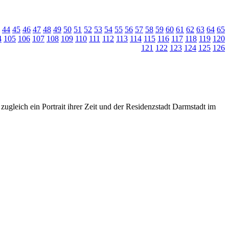
44
45
46
47
48
49
50
51
52
53
54
55
56
57
58
59
60
61
62
63
64
65
4
105
106
107
108
109
110
111
112
113
114
115
116
117
118
119
120
121
122
123
124
125
126
zugleich ein Portrait ihrer Zeit und der Residenzstadt Darmstadt im