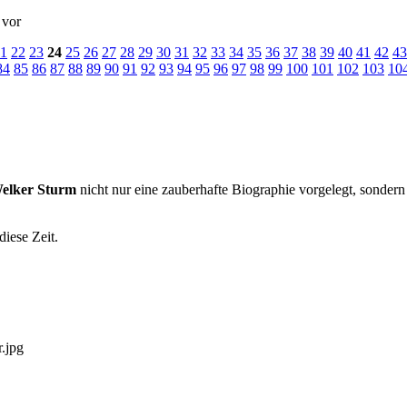
 vor
1
22
23
24
25
26
27
28
29
30
31
32
33
34
35
36
37
38
39
40
41
42
43
84
85
86
87
88
89
90
91
92
93
94
95
96
97
98
99
100
101
102
103
10
Welker Sturm
nicht nur eine zauberhafte Biographie vorgelegt, sondern 
diese Zeit.