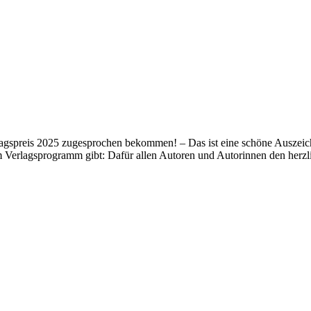
lagspreis 2025 zugesprochen bekommen! – Das ist eine schöne Auszeich
m Verlagsprogramm gibt: Dafür allen Autoren und Autorinnen den her