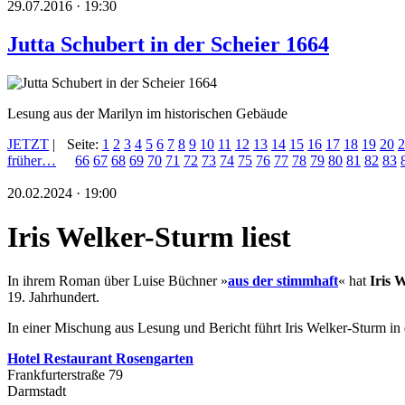
29.07.2016 · 19:30
Jutta Schubert in der Scheier 1664
Lesung aus der Marilyn im historischen Gebäude
JETZT
|
Seite:
1
2
3
4
5
6
7
8
9
10
11
12
13
14
15
16
17
18
19
20
2
früher…
66
67
68
69
70
71
72
73
74
75
76
77
78
79
80
81
82
83
20.02.2024 · 19:00
Iris Welker-Sturm liest
In ihrem Roman über Luise Büchner »
aus der stimmhaft
« hat
Iris 
19. Jahrhundert.
In einer Mischung aus Lesung und Bericht führt Iris Welker-Sturm in 
Hotel Restaurant Rosengarten
Frankfurterstraße 79
Darmstadt