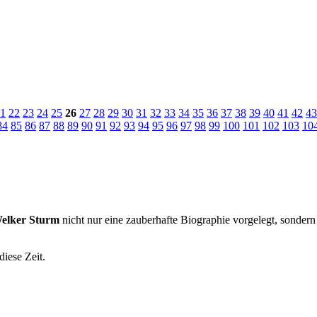
1
22
23
24
25
26
27
28
29
30
31
32
33
34
35
36
37
38
39
40
41
42
43
84
85
86
87
88
89
90
91
92
93
94
95
96
97
98
99
100
101
102
103
10
Welker Sturm
nicht nur eine zauberhafte Biographie vorgelegt, sondern 
diese Zeit.