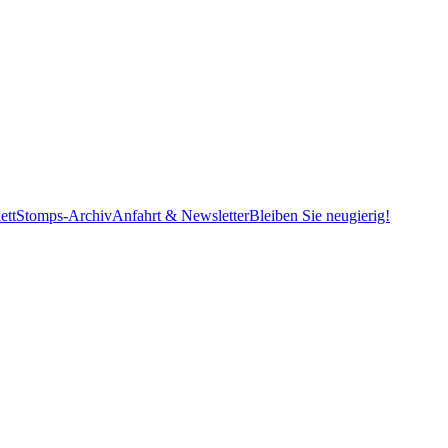
ett
Stomps-Archiv
Anfahrt & Newsletter
Bleiben Sie neugierig!