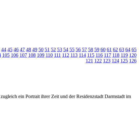
44
45
46
47
48
49
50
51
52
53
54
55
56
57
58
59
60
61
62
63
64
65
4
105
106
107
108
109
110
111
112
113
114
115
116
117
118
119
120
121
122
123
124
125
126
zugleich ein Portrait ihrer Zeit und der Residenzstadt Darmstadt im