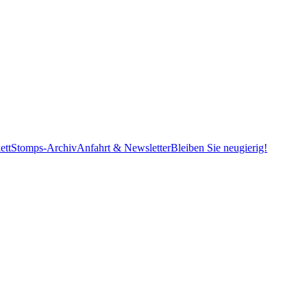
ett
Stomps-Archiv
Anfahrt & Newsletter
Bleiben Sie neugierig!