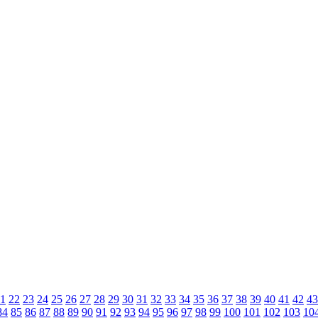
1
22
23
24
25
26
27
28
29
30
31
32
33
34
35
36
37
38
39
40
41
42
43
84
85
86
87
88
89
90
91
92
93
94
95
96
97
98
99
100
101
102
103
10