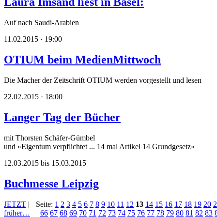
Laura Imsand liest in Basel:
Auf nach Saudi-Arabien
11.02.2015 · 19:00
OTIUM beim MedienMittwoch
Die Macher der Zeitschrift OTIUM werden vorgestellt und lesen
22.02.2015 · 18:00
Langer Tag der Bücher
mit Thorsten Schäfer-Gümbel
und »Eigentum verpflichtet ... 14 mal Artikel 14 Grundgesetz«
12.03.2015 bis 15.03.2015
Buchmesse Leipzig
JETZT
|
Seite:
1
2
3
4
5
6
7
8
9
10
11
12
13
14
15
16
17
18
19
20
2
früher…
66
67
68
69
70
71
72
73
74
75
76
77
78
79
80
81
82
83