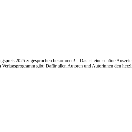
lagspreis 2025 zugesprochen bekommen! – Das ist eine schöne Auszeich
m Verlagsprogramm gibt: Dafür allen Autoren und Autorinnen den her