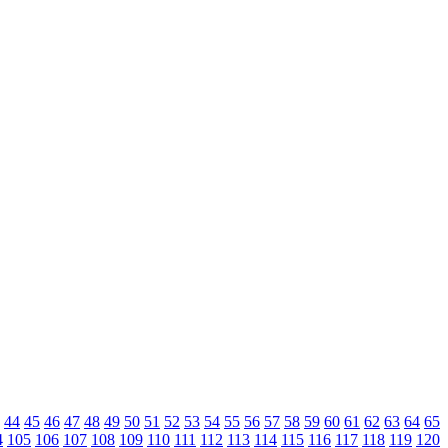
44
45
46
47
48
49
50
51
52
53
54
55
56
57
58
59
60
61
62
63
64
65
4
105
106
107
108
109
110
111
112
113
114
115
116
117
118
119
120