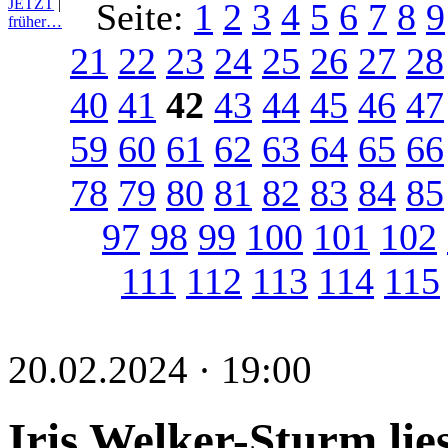
JETZT
|
Seite:
1
2
3
4
5
6
7
8
9
früher…
21
22
23
24
25
26
27
28
40
41
42
43
44
45
46
47
59
60
61
62
63
64
65
66
78
79
80
81
82
83
84
85
97
98
99
100
101
102
111
112
113
114
115
20.02.2024 · 19:00
Iris Welker-Sturm lie