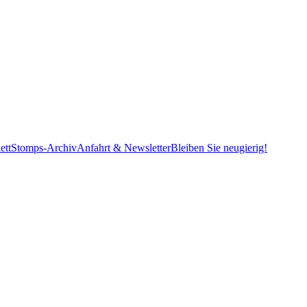
ett
Stomps-Archiv
Anfahrt & Newsletter
Bleiben Sie neugierig!