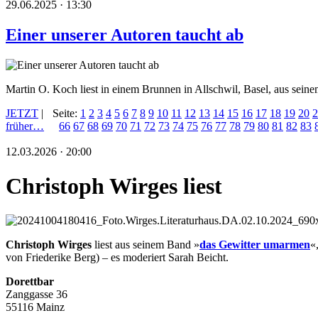
29.06.2025 · 13:30
Einer unserer Autoren taucht ab
Martin O. Koch liest in einem Brunnen in Allschwil, Basel, aus se
JETZT
|
Seite:
1
2
3
4
5
6
7
8
9
10
11
12
13
14
15
16
17
18
19
20
2
früher…
66
67
68
69
70
71
72
73
74
75
76
77
78
79
80
81
82
83
12.03.2026 · 20:00
Christoph Wirges liest
Christoph Wirges
liest aus seinem Band »
das Gewitter umarmen
«
von Friederike Berg) – es moderiert Sarah Beicht.
Dorettbar
Zanggasse 36
55116 Mainz