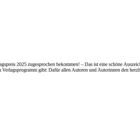
lagspreis 2025 zugesprochen bekommen! – Das ist eine schöne Auszeich
m Verlagsprogramm gibt: Dafür allen Autoren und Autorinnen den her