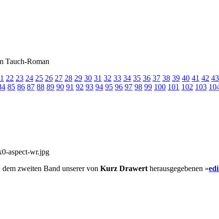
inem Tauch-Roman
1
22
23
24
25
26
27
28
29
30
31
32
33
34
35
36
37
38
39
40
41
42
43
84
85
86
87
88
89
90
91
92
93
94
95
96
97
98
99
100
101
102
103
10
, dem zweiten Band unserer von
Kurz Drawert
herausgegebenen »
ed