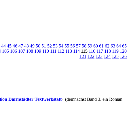
44
45
46
47
48
49
50
51
52
53
54
55
56
57
58
59
60
61
62
63
64
65
4
105
106
107
108
109
110
111
112
113
114
115
116
117
118
119
120
121
122
123
124
125
126
ition Darmstädter Textwerkstatt
« (demnächst Band 3, ein Roman