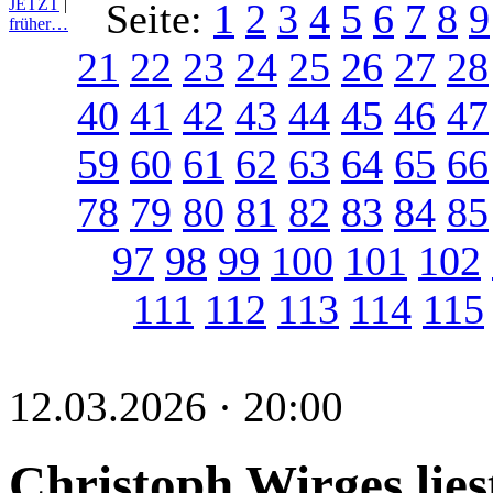
JETZT
|
Seite:
1
2
3
4
5
6
7
8
9
früher…
21
22
23
24
25
26
27
28
40
41
42
43
44
45
46
47
59
60
61
62
63
64
65
66
78
79
80
81
82
83
84
85
97
98
99
100
101
102
111
112
113
114
115
12.03.2026 · 20:00
Christoph Wirges lies