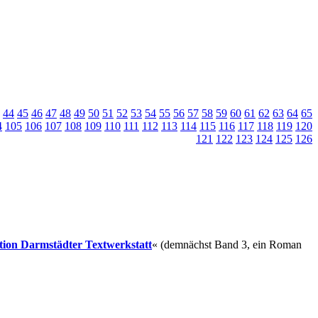
44
45
46
47
48
49
50
51
52
53
54
55
56
57
58
59
60
61
62
63
64
65
4
105
106
107
108
109
110
111
112
113
114
115
116
117
118
119
120
121
122
123
124
125
126
ition Darmstädter Textwerkstatt
« (demnächst Band 3, ein Roman