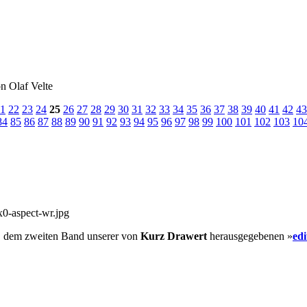
n Olaf Velte
1
22
23
24
25
26
27
28
29
30
31
32
33
34
35
36
37
38
39
40
41
42
43
84
85
86
87
88
89
90
91
92
93
94
95
96
97
98
99
100
101
102
103
10
, dem zweiten Band unserer von
Kurz Drawert
herausgegebenen »
ed