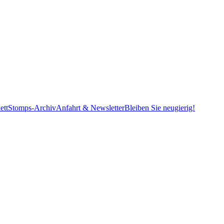
ett
Stomps-Archiv
Anfahrt & Newsletter
Bleiben Sie neugierig!