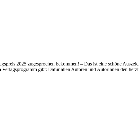
lagspreis 2025 zugesprochen bekommen! – Das ist eine schöne Auszeich
m Verlagsprogramm gibt: Dafür allen Autoren und Autorinnen den her