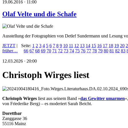
19.06.2016 · 11:00
Olaf Velte und die Schafe
Ausstellung der Fotographien von Detlef Sundermann und Lesung vo
JETZT
|
Seite:
1
2
3
4
5
6
7
8
9
10
11
12
13
14
15
16
17
18
19
20
2
früher…
66
67
68
69
70
71
72
73
74
75
76
77
78
79
80
81
82
83
12.03.2026 · 20:00
Christoph Wirges liest
Christoph Wirges
liest aus seinem Band »
das Gewitter umarmen
«
von Friederike Berg) – es moderiert Sarah Beicht.
Dorettbar
Zanggasse 36
55116 Mainz