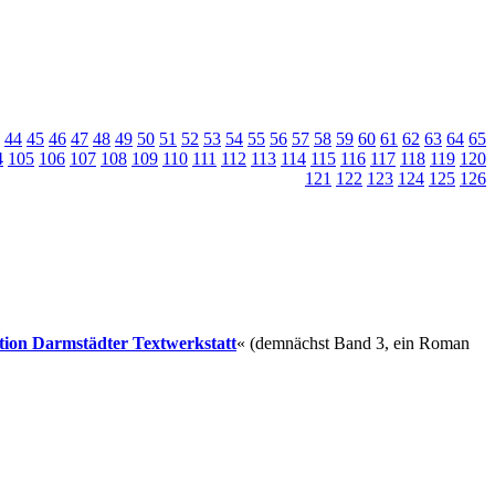
44
45
46
47
48
49
50
51
52
53
54
55
56
57
58
59
60
61
62
63
64
65
4
105
106
107
108
109
110
111
112
113
114
115
116
117
118
119
120
121
122
123
124
125
126
ition Darmstädter Textwerkstatt
« (demnächst Band 3, ein Roman