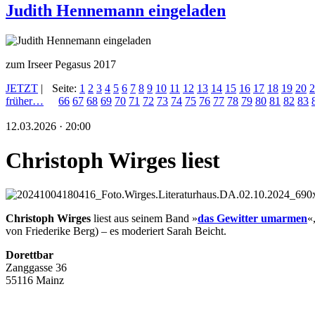
Judith Hennemann eingeladen
zum Irseer Pegasus 2017
JETZT
|
Seite:
1
2
3
4
5
6
7
8
9
10
11
12
13
14
15
16
17
18
19
20
2
früher…
66
67
68
69
70
71
72
73
74
75
76
77
78
79
80
81
82
83
12.03.2026 · 20:00
Christoph Wirges liest
Christoph Wirges
liest aus seinem Band »
das Gewitter umarmen
«
von Friederike Berg) – es moderiert Sarah Beicht.
Dorettbar
Zanggasse 36
55116 Mainz