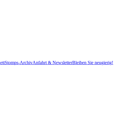
ett
Stomps-Archiv
Anfahrt & Newsletter
Bleiben Sie neugierig!