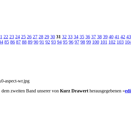
1
22
23
24
25
26
27
28
29
30
31
32
33
34
35
36
37
38
39
40
41
42
43
84
85
86
87
88
89
90
91
92
93
94
95
96
97
98
99
100
101
102
103
10
, dem zweiten Band unserer von
Kurz Drawert
herausgegebenen »
ed