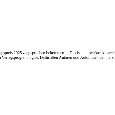
lagspreis 2025 zugesprochen bekommen! – Das ist eine schöne Auszeich
m Verlagsprogramm gibt: Dafür allen Autoren und Autorinnen den her