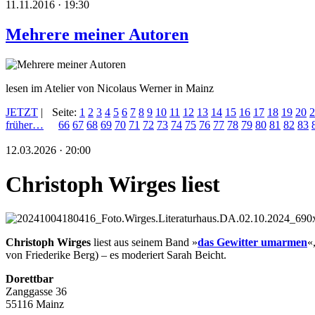
11.11.2016 · 19:30
Mehrere meiner Autoren
lesen im Atelier von Nicolaus Werner in Mainz
JETZT
|
Seite:
1
2
3
4
5
6
7
8
9
10
11
12
13
14
15
16
17
18
19
20
2
früher…
66
67
68
69
70
71
72
73
74
75
76
77
78
79
80
81
82
83
12.03.2026 · 20:00
Christoph Wirges liest
Christoph Wirges
liest aus seinem Band »
das Gewitter umarmen
«
von Friederike Berg) – es moderiert Sarah Beicht.
Dorettbar
Zanggasse 36
55116 Mainz