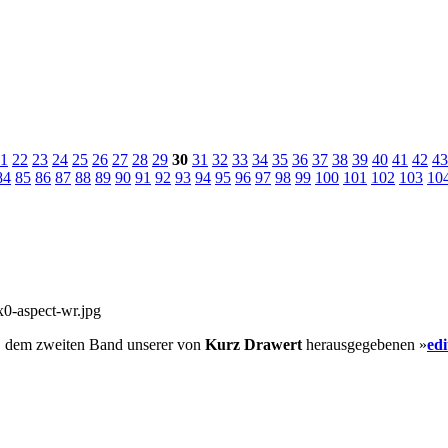
1
22
23
24
25
26
27
28
29
30
31
32
33
34
35
36
37
38
39
40
41
42
43
84
85
86
87
88
89
90
91
92
93
94
95
96
97
98
99
100
101
102
103
10
, dem zweiten Band unserer von
Kurz Drawert
herausgegebenen »
ed