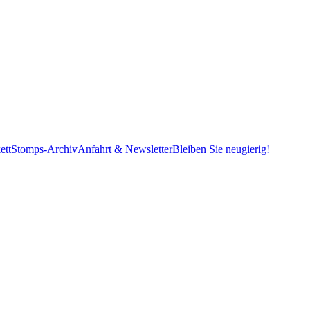
ett
Stomps-Archiv
Anfahrt & Newsletter
Bleiben Sie neugierig!