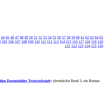
44
45
46
47
48
49
50
51
52
53
54
55
56
57
58
59
60
61
62
63
64
65
4
105
106
107
108
109
110
111
112
113
114
115
116
117
118
119
120
121
122
123
124
125
126
ition Darmstädter Textwerkstatt
« (demnächst Band 3, ein Roman