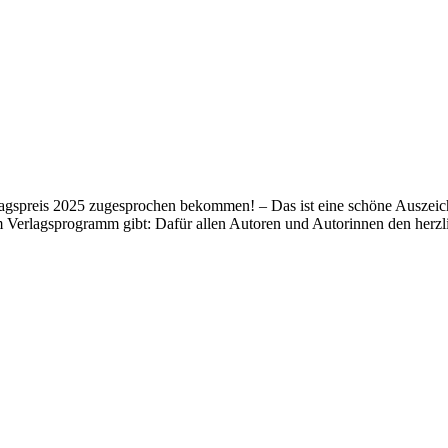
lagspreis 2025 zugesprochen bekommen! – Das ist eine schöne Auszeich
m Verlagsprogramm gibt: Dafür allen Autoren und Autorinnen den her