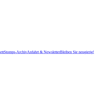
ett
Stomps-Archiv
Anfahrt & Newsletter
Bleiben Sie neugierig!