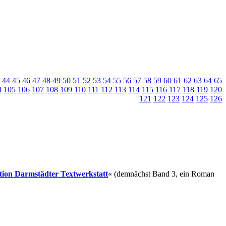
44
45
46
47
48
49
50
51
52
53
54
55
56
57
58
59
60
61
62
63
64
65
4
105
106
107
108
109
110
111
112
113
114
115
116
117
118
119
120
121
122
123
124
125
126
ition Darmstädter Textwerkstatt
« (demnächst Band 3, ein Roman