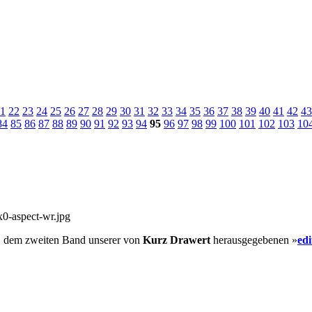
1
22
23
24
25
26
27
28
29
30
31
32
33
34
35
36
37
38
39
40
41
42
43
84
85
86
87
88
89
90
91
92
93
94
95
96
97
98
99
100
101
102
103
10
, dem zweiten Band unserer von
Kurz Drawert
herausgegebenen »
ed