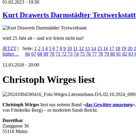
01.02.2023 · 19:30
Kurt Drawerts Darmstädter Textwerkstatt
wird 25 Jahr alt – und wir feiern nicht nur!
JETZT
|
Seite:
1
2
3
4
5
6
7
8
9
10
11
12
13
14
15
16
17
18
19
20
2
früher…
66
67
68
69
70
71
72
73
74
75
76
77
78
79
80
81
82
83
12.03.2026 · 20:00
Christoph Wirges liest
Christoph Wirges
liest aus seinem Band »
das Gewitter umarmen
«
von Friederike Berg) – es moderiert Sarah Beicht.
Dorettbar
Zanggasse 36
55116 Mainz