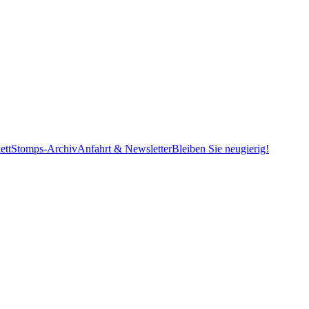
ett
Stomps-Archiv
Anfahrt & Newsletter
Bleiben Sie neugierig!