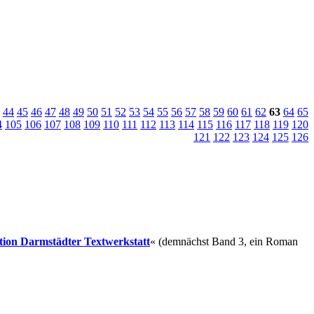
44
45
46
47
48
49
50
51
52
53
54
55
56
57
58
59
60
61
62
63
64
65
4
105
106
107
108
109
110
111
112
113
114
115
116
117
118
119
120
121
122
123
124
125
126
ition Darmstädter Textwerkstatt
« (demnächst Band 3, ein Roman