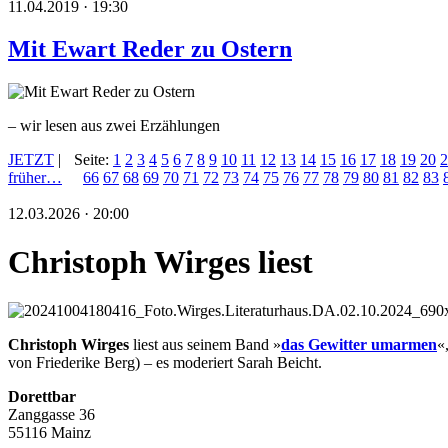
11.04.2019 · 19:30
Mit Ewart Reder zu Ostern
– wir lesen aus zwei Erzählungen
JETZT
|
Seite:
1
2
3
4
5
6
7
8
9
10
11
12
13
14
15
16
17
18
19
20
2
früher…
66
67
68
69
70
71
72
73
74
75
76
77
78
79
80
81
82
83
12.03.2026 · 20:00
Christoph Wirges liest
Christoph Wirges
liest aus seinem Band »
das Gewitter umarmen
«
von Friederike Berg) – es moderiert Sarah Beicht.
Dorettbar
Zanggasse 36
55116 Mainz