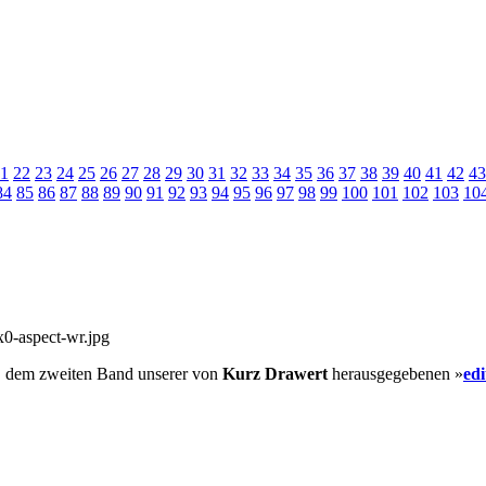
1
22
23
24
25
26
27
28
29
30
31
32
33
34
35
36
37
38
39
40
41
42
43
84
85
86
87
88
89
90
91
92
93
94
95
96
97
98
99
100
101
102
103
10
, dem zweiten Band unserer von
Kurz Drawert
herausgegebenen »
ed