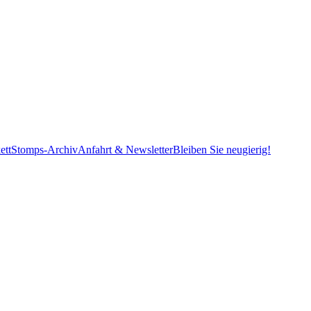
ett
Stomps-Archiv
Anfahrt & Newsletter
Bleiben Sie neugierig!