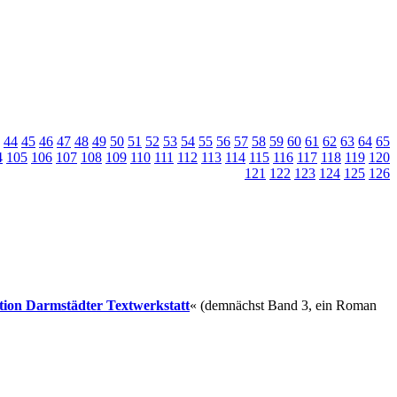
44
45
46
47
48
49
50
51
52
53
54
55
56
57
58
59
60
61
62
63
64
65
4
105
106
107
108
109
110
111
112
113
114
115
116
117
118
119
120
121
122
123
124
125
126
ition Darmstädter Textwerkstatt
« (demnächst Band 3, ein Roman