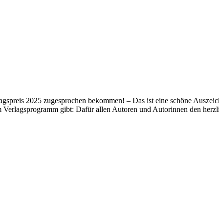
lagspreis 2025 zugesprochen bekommen! – Das ist eine schöne Auszeich
m Verlagsprogramm gibt: Dafür allen Autoren und Autorinnen den her