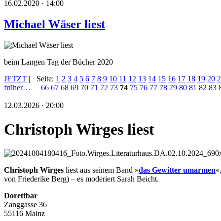
16.02.2020 · 14:00
Michael Wäser liest
beim Langen Tag der Bücher 2020
JETZT
|
Seite:
1
2
3
4
5
6
7
8
9
10
11
12
13
14
15
16
17
18
19
20
2
früher…
66
67
68
69
70
71
72
73
74
75
76
77
78
79
80
81
82
83
12.03.2026 · 20:00
Christoph Wirges liest
Christoph Wirges
liest aus seinem Band »
das Gewitter umarmen
«
von Friederike Berg) – es moderiert Sarah Beicht.
Dorettbar
Zanggasse 36
55116 Mainz