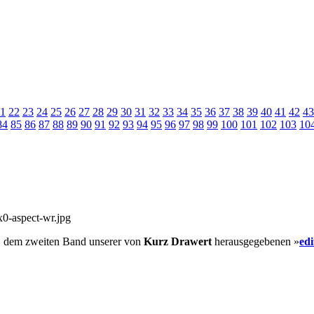
1
22
23
24
25
26
27
28
29
30
31
32
33
34
35
36
37
38
39
40
41
42
43
84
85
86
87
88
89
90
91
92
93
94
95
96
97
98
99
100
101
102
103
10
, dem zweiten Band unserer von
Kurz Drawert
herausgegebenen »
ed