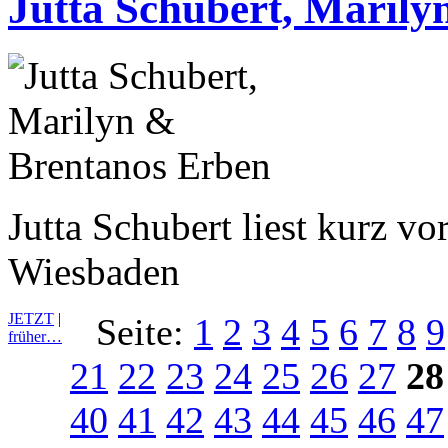
Jutta Schubert, Maril
Jutta Schubert liest kurz v
Wiesbaden
JETZT
|
Seite:
1
2
3
4
5
6
7
8
9
früher…
21
22
23
24
25
26
27
28
40
41
42
43
44
45
46
47