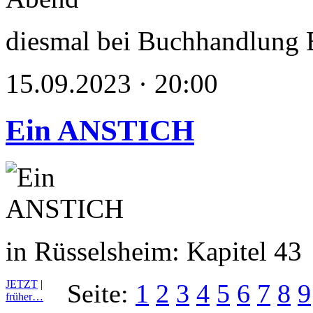
diesmal bei Buchhandlung 
15.09.2023 · 20:00
Ein ANSTICH
in Rüsselsheim: Kapitel 43
JETZT
|
Seite:
1
2
3
4
5
6
7
8
9
früher…